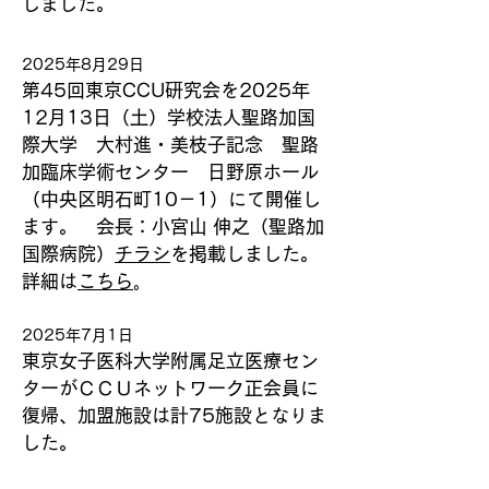
しました。
2025年8月29日
第45回東京CCU研究会を2025年
12月13日（土）学校法人聖路加国
際大学 大村進・美枝子記念 聖路
加臨床学術センター 日野原ホール
（中央区明石町10－1）にて開催し
ます。 会長：小宮山 伸之（聖路加
国際病院）
チラシ
を掲載しました。
詳細は
こちら
。
2025年7月1日
東京女子医科大学附属足立医療セン
ターがＣＣＵネットワーク正会員に
復帰、加盟施設は計75施設となりま
した。