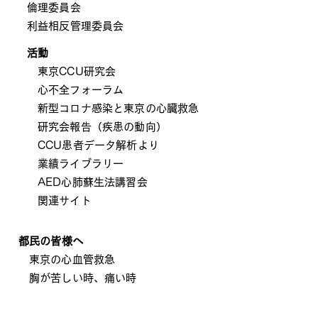
倫理委員会
利益相反管理委員
会
​活動
東京CCU
研究会
心不全フォー
ラム
新型コロナ感染と東京の
心臓救急
研究会報告（疾患の動向）
CCU患者データ解析より
業績ライブラリー
AED心肺蘇生
法講習会
関連サイト
都民の皆様へ
東京の心血管
救急
胸が苦しい時、痛い時
急に起こる心血
管疾患
覚えてほしい救急対応